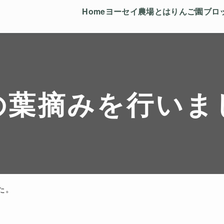
Home
ヨーセイ農場とは
りんご園
ブロ
の葉摘みを行いま
た。