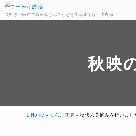
長野県上田市で真田産りんごなどを生産する移住者農家
秋映
Home
»
りんご栽培
»
秋映の葉摘みを行いまし