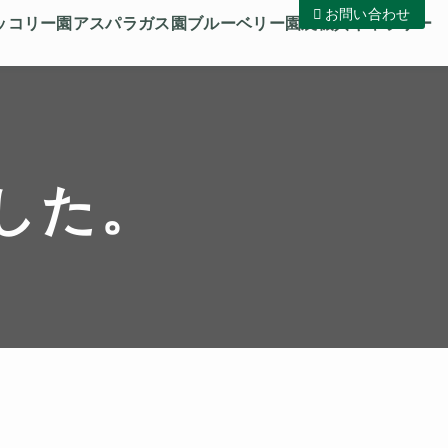
お問い合わせ
ッコリー園
アスパラガス園
ブルーベリー園
農機具
ギャラリー
した。