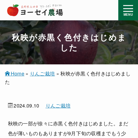
秋映が赤黒く色付きはじめま
した
Home
»
りんご栽培
»
秋映が赤黒く色付きはじめまし
た
2024.09.10
りんご栽培
秋映の一部が徐々に赤黒く色付きはじめました。まだ
色が薄いものもありますが9月下旬の収穫までもう少