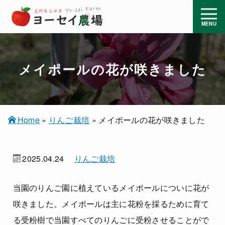
メイポールの花が咲きました
Home
»
りんご栽培
»
メイポールの花が咲きました
2025.04.24
りんご栽培
当園のりんご園に植えているメイポールについに花が
咲きました。メイポールは主に花粉を採るために育て
る受粉樹で当園すべてのりんごに受粉させることがで