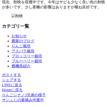
現在、秋映を収穫中です。今年はサビも少なく良い色の秋映
が多いです。少し夜蛾の影響はありますが概ね良好です。
カテゴリ一覧
お知らせ
農家のブログ
りんご栽培
アスパラ栽培
ブロッコリー栽培
ブルーベリー栽培
農機具紹介
ポストする
シェアする
LINEに送る
Homeに戻る
りんごシナノ3兄弟の様子
サンふじの葉摘み作業中