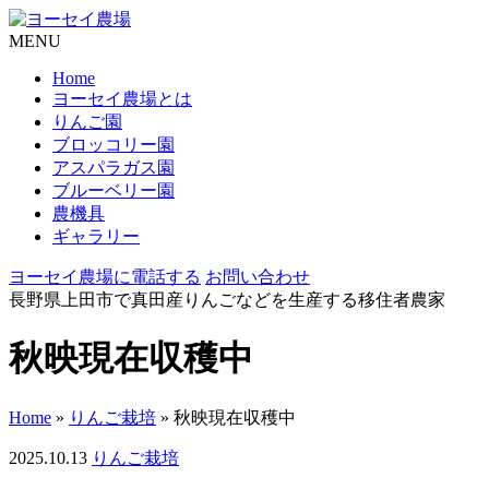
MENU
Home
ヨーセイ農場とは
りんご園
ブロッコリー園
アスパラガス園
ブルーベリー園
農機具
ギャラリー
ヨーセイ農場に電話する
お問い合わせ
長野県上田市で真田産りんごなどを生産する移住者農家
秋映現在収穫中
Home
»
りんご栽培
»
秋映現在収穫中
2025.10.13
りんご栽培