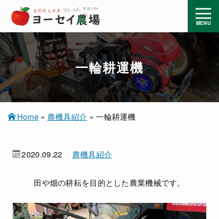
一輪耕運機
Home
»
農機具紹介
»
一輪耕運機
2020.09.22
農機具紹介
田や畑の耕耘を目的とした農業機械です。