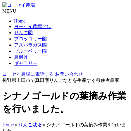
MENU
Home
ヨーセイ農場とは
りんご園
ブロッコリー園
アスパラガス園
ブルーベリー園
農機具
ギャラリー
ヨーセイ農場に電話する
お問い合わせ
長野県上田市で真田産りんごなどを生産する移住者農家
シナノゴールドの葉摘み作業
を行いました。
Home
»
りんご栽培
»
シナノゴールドの葉摘み作業を行いま
した。